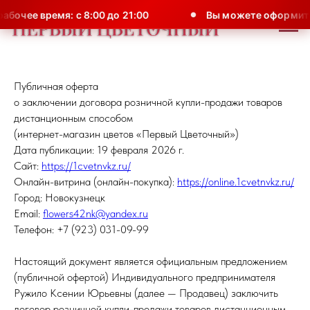
чее время: с 8:00 до 21:00
Вы можете оформить зак
Публичная оферта
о заключении договора розничной купли-продажи товаров
дистанционным способом
(интернет-магазин цветов «Первый Цветочный»)
Дата публикации: 19 февраля 2026 г.
Сайт:
https://1cvetnvkz.ru/
Онлайн-витрина (онлайн-покупка):
https://online.1cvetnvkz.ru/
Город: Новокузнецк
Email:
flowers42nk@yandex.ru
Телефон: +7 (923) 031-09-99
Настоящий документ является официальным предложением
(публичной офертой) Индивидуального предпринимателя
Ружило Ксении Юрьевны (далее — Продавец) заключить
договор розничной купли-продажи товаров дистанционным